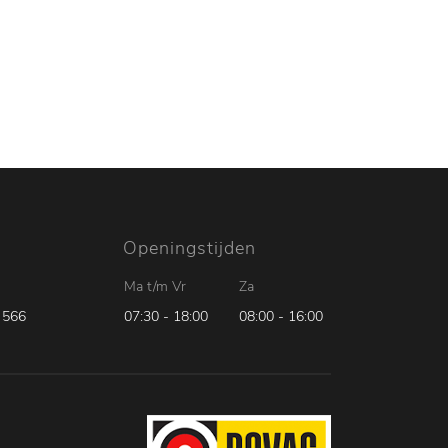
catures
Over ons
Contact
Openingstijden
Ma t/m Vr
Za
 566
07:30 - 18:00
08:00 - 16:00