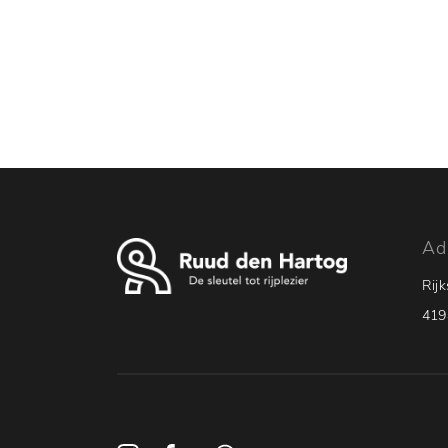
Home
Aanbod
Werkplaats
Diensten
Vacatures
Over ons
Contact
Ad
Rij
419