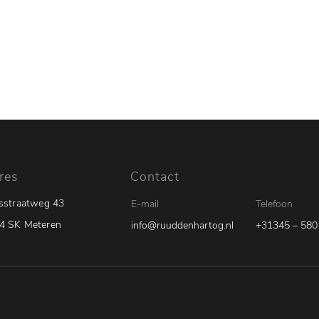
Aanbod
Werkplaats
Diensten
Va
res
Contact
ksstraatweg 43
E-mail
Telefoon
4 SK Meteren
info@ruuddenhartog.nl
+31345 – 580