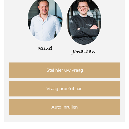
Ruud
Jonathan
Stel hier uw vraag
Vraag proefrit aan
Auto inruilen