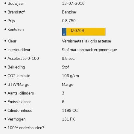
Bouwjaar
13-07-2016
Brandstof
Benzine
Prijs
€ 8.750,-
Kenteken
JZ070R
Kleur
Vernismetaallak gris artense
Interieurkleur
Stof marston pack ergonomique
Acceleratie 0-100
9.5 sec.
Bekleding
Stof
CO2-emissie
106 g/km
BTW/Marge
Marge
Aantal cilinders
3
Emissieklasse
6
Cilinderinhoud
1199 CC
Vermogen
131 PK
100% onderhouden?